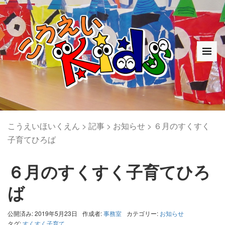
こうえいほいくえん
>
記事
>
お知らせ
>
６月のすくすく
子育てひろば
６月のすくすく子育てひろ
ば
公開済み: 2019年5月23日
作成者:
事務室
カテゴリー:
お知らせ
タグ:
すくすく子育て