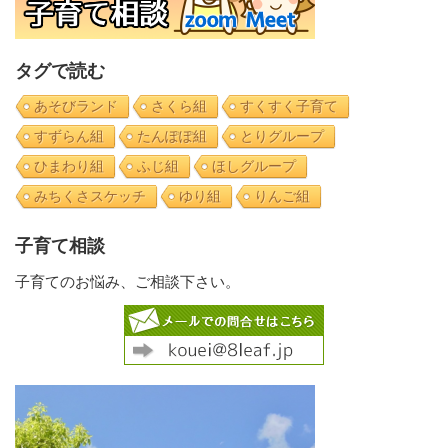
タグで読む
あそびランド
さくら組
すくすく子育て
すずらん組
たんぽぽ組
とりグループ
ひまわり組
ふじ組
ほしグループ
みちくさスケッチ
ゆり組
りんご組
子育て相談
子育てのお悩み、ご相談下さい。