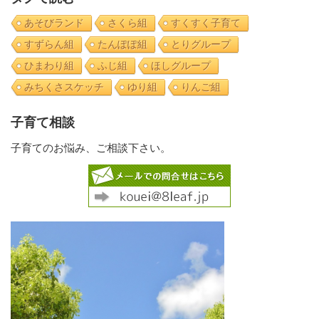
あそびランド
さくら組
すくすく子育て
すずらん組
たんぽぽ組
とりグループ
ひまわり組
ふじ組
ほしグループ
みちくさスケッチ
ゆり組
りんご組
子育て相談
子育てのお悩み、ご相談下さい。