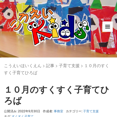
こうえいほいくえん
>
記事
>
子育て支援
>
１０月のすく
すく子育てひろば
１０月のすくすく子育てひ
ろば
公開済み: 2022年9月30日
作成者:
事務室
カテゴリー:
子育て支援
タグ:
すくすく子育て