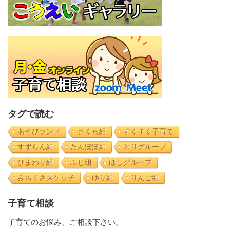
タグで読む
あそびランド
さくら組
すくすく子育て
すずらん組
たんぽぽ組
とりグループ
ひまわり組
ふじ組
ほしグループ
みちくさスケッチ
ゆり組
りんご組
子育て相談
子育てのお悩み、ご相談下さい。