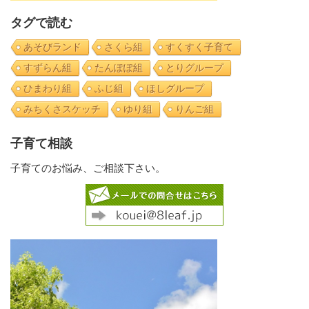
タグで読む
あそびランド
さくら組
すくすく子育て
すずらん組
たんぽぽ組
とりグループ
ひまわり組
ふじ組
ほしグループ
みちくさスケッチ
ゆり組
りんご組
子育て相談
子育てのお悩み、ご相談下さい。