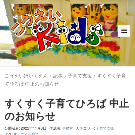
こうえいほいくえん
>
記事
>
子育て支援
>
すくすく子育
てひろば 中止のお知らせ
すくすく子育てひろば 中止
のお知らせ
公開済み: 2022年11月8日
作成者:
事務室
カテゴリー:
子育て支援
タグ:
すくすく子育て