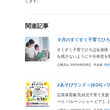
します。
関連記事
９月のすくすく子育てひろ
すくすく子育てひろば会員様
を残さないように十分休息を取り
公開済み: 2025年8月28日
作成者:
事務
♪あそびランド～[6/24] 
広英保育園 乳幼児子育て支援
べり バルーンショー ピア […]
公開済み: 2026年6月10日
作成者:
事務