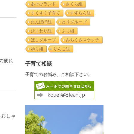
あそびランド
さくら組
すくすく子育て
すずらん組
たんぽぽ組
とりグループ
ひまわり組
ふじ組
ほしグループ
みちくさスケッチ
ゆり組
りんご組
の疲れ
子育て相談
子育てのお悩み、ご相談下さい。
 おしゃ