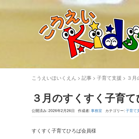
こうえいほいくえん
>
記事
>
子育て支援
>
３月
３月のすくすく子育て
公開済み: 2026年2月26日
作成者:
事務室
カテゴリー:
子育て
すくすく子育てひろば会員様