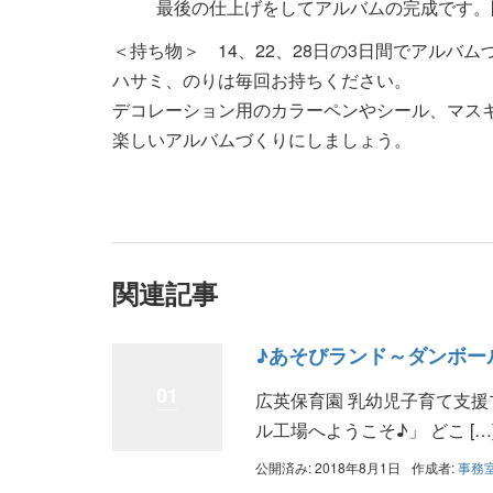
最後の仕上げをしてアルバムの完成です。
＜持ち物＞ 14、22、28日の3日間でアルバ
ハサミ、のりは毎回お持ちください。
デコレーション用のカラーペンやシール、マス
楽しいアルバムづくりにしましょう。
関連記事
♪あそびランド～ダンボー
01
広英保育園 乳幼児子育て支援
ル工場へようこそ♪」 どこ […
公開済み: 2018年8月1日
作成者:
事務