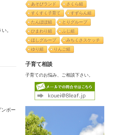
あそびランド
さくら組
すくすく子育て
すずらん組
たんぽぽ組
とりグループ
さい。
ひまわり組
ふじ組
ほしグループ
みちくさスケッチ
ゆり組
りんご組
子育て相談
子育てのお悩み、ご相談下さい。
ダンボー