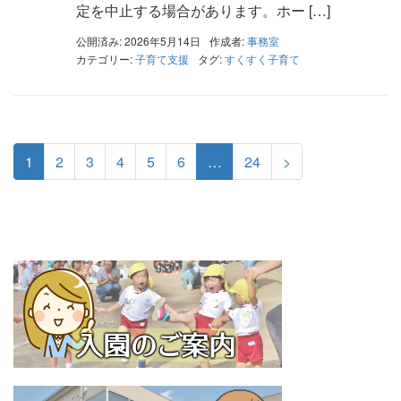
定を中止する場合があります。ホー […]
公開済み: 2026年5月14日
作成者:
事務室
カテゴリー:
子育て支援
タグ:
すくすく子育て
1
2
3
4
5
6
…
24
>