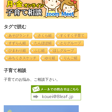
タグで読む
あそびランド
さくら組
すくすく子育て
すずらん組
たんぽぽ組
とりグループ
ひまわり組
ふじ組
ほしグループ
みちくさスケッチ
ゆり組
りんご組
子育て相談
子育てのお悩み、ご相談下さい。