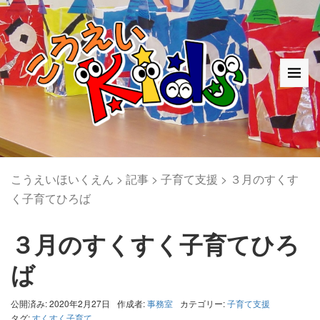
こうえいほいくえん
>
記事
>
子育て支援
>
３月のすくす
く子育てひろば
３月のすくすく子育てひろ
ば
公開済み: 2020年2月27日
作成者:
事務室
カテゴリー:
子育て支援
タグ:
すくすく子育て