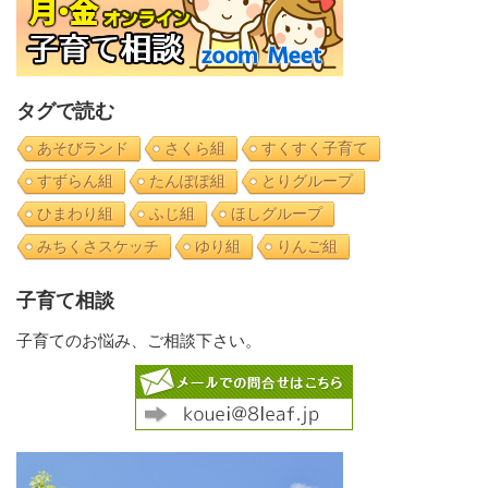
タグで読む
あそびランド
さくら組
すくすく子育て
すずらん組
たんぽぽ組
とりグループ
ひまわり組
ふじ組
ほしグループ
みちくさスケッチ
ゆり組
りんご組
子育て相談
子育てのお悩み、ご相談下さい。