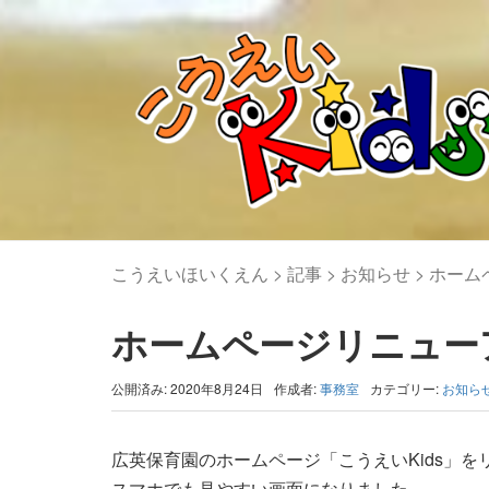
こうえいほいくえん
>
記事
>
お知らせ
>
ホーム
ホームページリニュー
公開済み: 2020年8月24日
作成者:
事務室
カテゴリー:
お知ら
広英保育園のホームページ「こうえいKids」
スマホでも見やすい画面になりました。