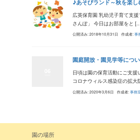
♪あそびランド～秋を楽し
広英保育園 乳幼児子育て支援
さんぽ」 今日はお部屋をと […
公開済み: 2018年10月31日
作成者:
事
園庭開放・園見学等につい
06
日頃は園の保育活動にご支援
コロナウィルス感染症の拡大防止
公開済み: 2020年3月6日
作成者:
事務
園の場所