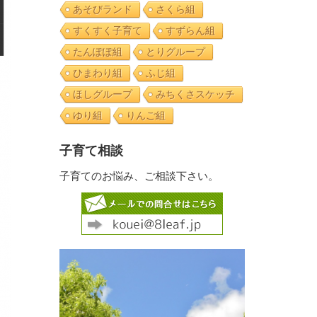
あそびランド
さくら組
すくすく子育て
すずらん組
たんぽぽ組
とりグループ
ひまわり組
ふじ組
ほしグループ
みちくさスケッチ
ゆり組
りんご組
子育て相談
子育てのお悩み、ご相談下さい。