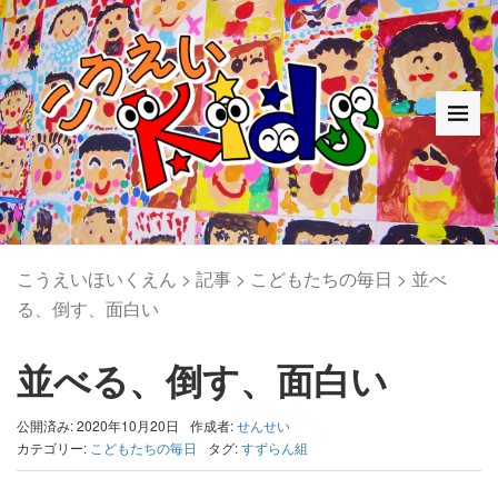
こうえいほいくえん
>
記事
>
こどもたちの毎日
>
並べ
る、倒す、面白い
並べる、倒す、面白い
公開済み: 2020年10月20日
作成者:
せんせい
カテゴリー:
こどもたちの毎日
タグ:
すずらん組