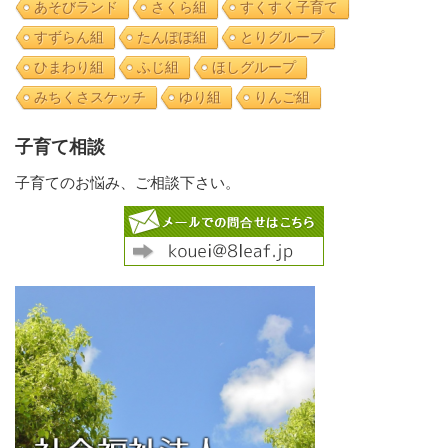
あそびランド
さくら組
すくすく子育て
すずらん組
たんぽぽ組
とりグループ
ひまわり組
ふじ組
ほしグループ
みちくさスケッチ
ゆり組
りんご組
子育て相談
子育てのお悩み、ご相談下さい。