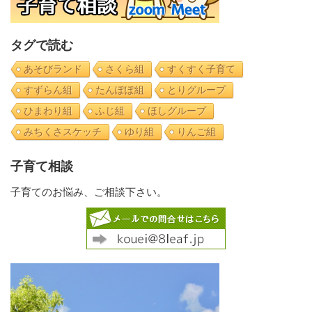
タグで読む
あそびランド
さくら組
すくすく子育て
すずらん組
たんぽぽ組
とりグループ
ひまわり組
ふじ組
ほしグループ
みちくさスケッチ
ゆり組
りんご組
子育て相談
子育てのお悩み、ご相談下さい。