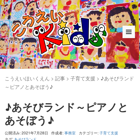
こうえいほいくえん
>
記事
>
子育て支援
>
♪あそびランド
～ピアノとあそぼう♪
♪あそびランド～ピアノと
あそぼう♪
公開済み: 2021年7月28日
作成者:
事務室
カテゴリー:
子育て支援
タグ:
あそびランド