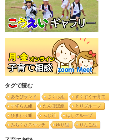
タグで読む
あそびランド
さくら組
すくすく子育て
すずらん組
たんぽぽ組
とりグループ
ひまわり組
ふじ組
ほしグループ
みちくさスケッチ
ゆり組
りんご組
子育て相談