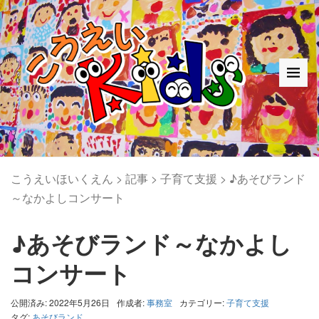
こうえいほいくえん
>
記事
>
子育て支援
>
♪あそびランド
～なかよしコンサート
♪あそびランド～なかよし
コンサート
公開済み: 2022年5月26日
作成者:
事務室
カテゴリー:
子育て支援
タグ:
あそびランド