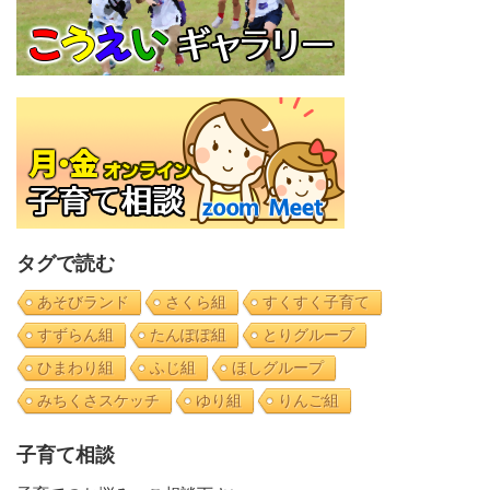
タグで読む
あそびランド
さくら組
すくすく子育て
すずらん組
たんぽぽ組
とりグループ
ひまわり組
ふじ組
ほしグループ
みちくさスケッチ
ゆり組
りんご組
子育て相談