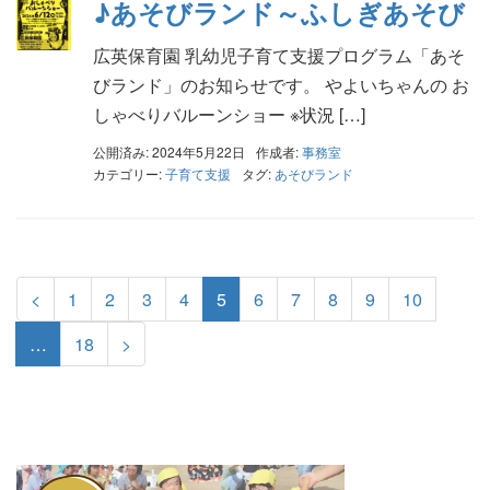
♪あそびランド～ふしぎあそび
広英保育園 乳幼児子育て支援プログラム「あそ
びランド」のお知らせです。 やよいちゃんの お
しゃべりバルーンショー ※状況 […]
公開済み: 2024年5月22日
作成者:
事務室
カテゴリー:
子育て支援
タグ:
あそびランド
<
1
2
3
4
5
6
7
8
9
10
…
18
>