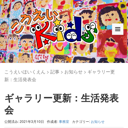
こうえいほいくえん
>
記事
>
お知らせ
>
ギャラリー更
新：生活発表会
ギャラリー更新：生活発表
会
公開済み: 2021年3月10日
作成者:
事務室
カテゴリー:
お知らせ