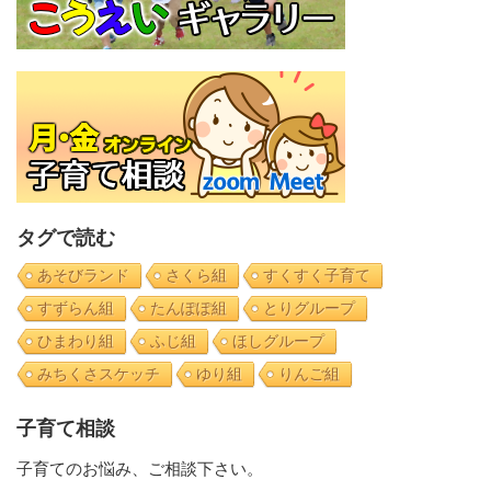
タグで読む
あそびランド
さくら組
すくすく子育て
すずらん組
たんぽぽ組
とりグループ
ひまわり組
ふじ組
ほしグループ
みちくさスケッチ
ゆり組
りんご組
子育て相談
子育てのお悩み、ご相談下さい。