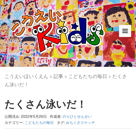
こうえいほいくえん
>
記事
>
こどもたちの毎日
>
たくさ
ん泳いだ！
たくさん泳いだ！
公開済み: 2022年5月26日
作成者:
のりひとせんせい
カテゴリー:
こどもたちの毎日
タグ:
みちくさスケッチ