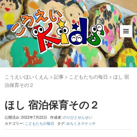
こうえいほいくえん
>
記事
>
こどもたちの毎日
>
ほし 宿
泊保育その２
ほし 宿泊保育その２
公開済み: 2022年7月22日
作成者:
のりひとせんせい
カテゴリー:
こどもたちの毎日
タグ:
みちくさスケッチ