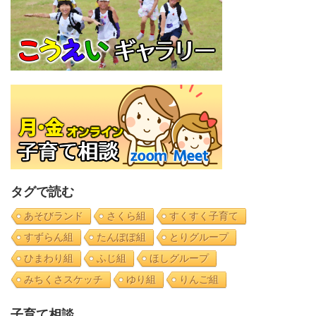
タグで読む
あそびランド
さくら組
すくすく子育て
すずらん組
たんぽぽ組
とりグループ
ひまわり組
ふじ組
ほしグループ
みちくさスケッチ
ゆり組
りんご組
子育て相談