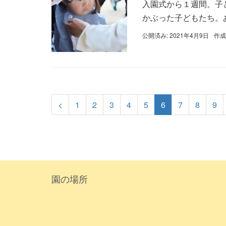
入園式から１週間。子
かぶった子どもたち。あ
公開済み: 2021年4月9日
作成
<
1
2
3
4
5
6
7
8
9
園の場所