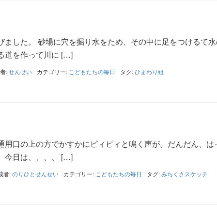
びました。 砂場に穴を掘り水をため、その中に足をつけるて水
道を作って川に […]
者:
せんせい
カテゴリー:
こどもたちの毎日
タグ:
ひまわり組
！
通用口の上の方でかすかにピィピィと鳴く声が。だんだん、は
今日は、、、、 […]
成者:
のりひとせんせい
カテゴリー:
こどもたちの毎日
タグ:
みちくさスケッチ