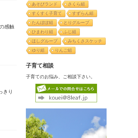
あそびランド
さくら組
すくすく子育て
すずらん組
たんぽぽ組
とりグループ
の感触
ひまわり組
ふじ組
ほしグループ
みちくさスケッチ
ゆり組
りんご組
子育て相談
子育てのお悩み、ご相談下さい。
っきり