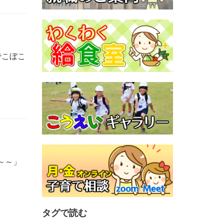
でこぼこ
～～」
タグで読む