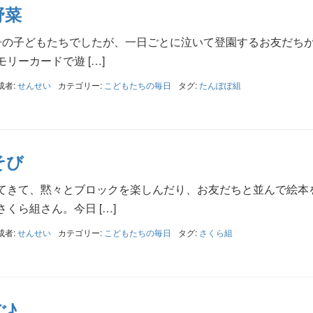
野菜
子の子どもたちでしたが、一日ごとに泣いて登園するお友だち
リーカードで遊 […]
成者:
せんせい
カテゴリー:
こどもたちの毎日
タグ:
たんぽぽ組
そび
てきて、黙々とブロックを楽しんだり、お友だちと並んで絵本
くら組さん。今日 […]
成者:
せんせい
カテゴリー:
こどもたちの毎日
タグ:
さくら組
ご♪